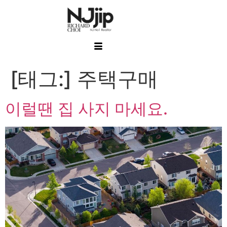
[태그:]
주택구매
이럴땐 집 사지 마세요.